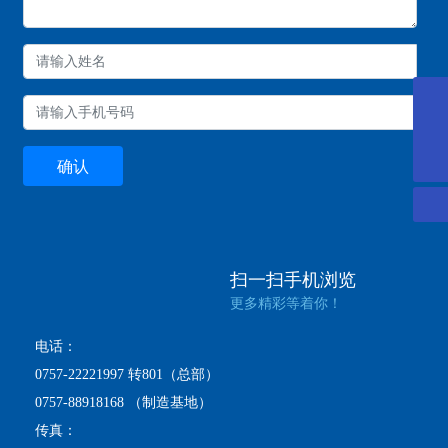
0757-88918168
0757-22221997
确认
扫一扫手机浏览
更多精彩等着你！
电话：
0757-22221997
转801（总部）
0757-88918168
（制造基地）
传真：